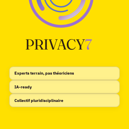
PRIVACY
7
Experts terrain, pas théoriciens
IA-ready
Collectif pluridisciplinaire