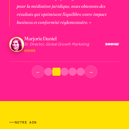
pour la médiation juridique, nous obtenons des
résultats qui optimisent l'équilibre entre impact
business et conformité réglementaire. »
Lauryanne Negers
Group DPO
Marjorie Daniel
VEEPEE
Sr. Director, Global Growth Marketing
SHURE
←
→
Mathias Salonon
Founder
Florence Raynal
ADZAP
Global Data Protection Officer
NOTRE ADN
PERNOD RICARD