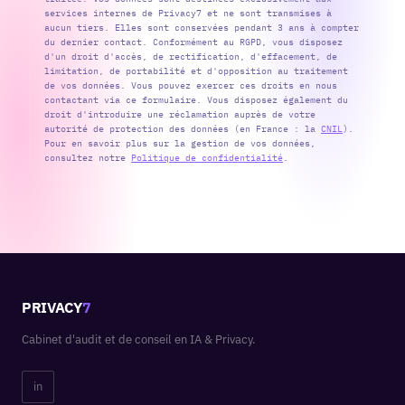
services internes de Privacy7 et ne sont transmises à
aucun tiers. Elles sont conservées pendant 3 ans à compter
du dernier contact. Conformément au RGPD, vous disposez
d'un droit d'accès, de rectification, d'effacement, de
limitation, de portabilité et d'opposition au traitement
de vos données. Vous pouvez exercer ces droits en nous
contactant via ce formulaire. Vous disposez également du
droit d'introduire une réclamation auprès de votre
autorité de protection des données (en France : la
CNIL
).
Pour en savoir plus sur la gestion de vos données,
consultez notre
Politique de confidentialité
.
PRIVACY
7
Cabinet d'audit et de conseil en IA & Privacy.
in