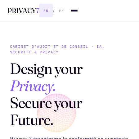
PRIVACY
7
/
FR
EN
CABINET D'AUDIT ET DE CONSEIL - IA,
SÉCURITÉ & PRIVACY
Design
your
Privacy.
Secure
your
Future.
Privacy7 transforme la conformité en avantage