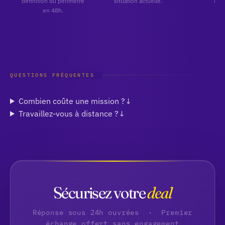
définition du périmètre
situation actuelle.
chif
en 48h.
QUESTIONS FRÉQUENTES
Combien coûte une mission ?
↓
Travaillez-vous à distance ?
↓
Sécurisez votre
deal
Réponse sous 24h ouvrées · Premier
échange offert sans engagement