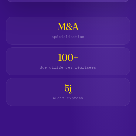
M&A
spécialisation
100+
due diligences réalisées
5j
audit express