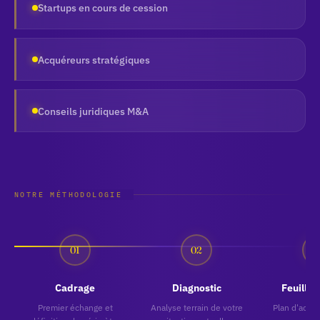
Startups en cours de cession
Acquéreurs stratégiques
Conseils juridiques M&A
NOTRE MÉTHODOLOGIE
Cadrage
Diagnostic
Feuille 
Premier échange et
Analyse terrain de votre
Plan d'action