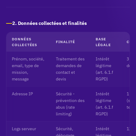
2. Données collectées et finalités
DONNÉES
BASE
FINALITÉ
CON
COLLECTÉES
LÉGALE
Prénom, société,
Traitement des
Intérêt
3 an
email, type de
demandes de
légitime
dern
mission,
contact et
(art. 6.1.f
message
devis
RGPD)
Adresse IP
Sécurité -
Intérêt
1 he
prévention des
légitime
(sto
abus (rate
(art. 6.1.f
temp
limiting)
RGPD)
Logs serveur
Sécurité,
Intérêt
12 m
débogage
légitime