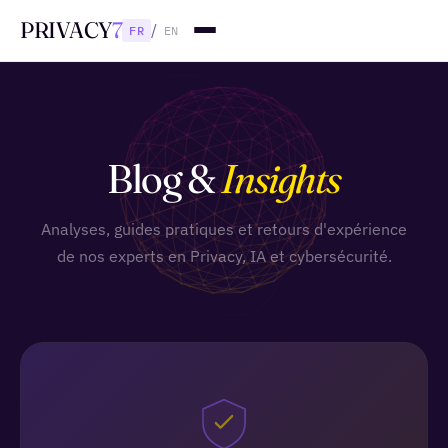
PRIVACY
7
/
FR
EN
Blog &
Insights
Analyses, guides pratiques et retours d'expérience
de nos experts en Privacy, IA et cybersécurité.